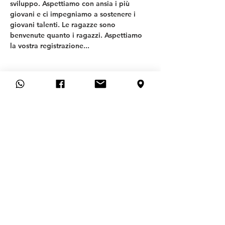
sviluppo. Aspettiamo con ansia i più 
giovani e ci impegniamo a sostenere i 
giovani talenti. Le ragazze sono 
benvenute quanto i ragazzi. Aspettiamo 
la vostra registrazione... 
T
SV ALLACH 09
REPARTO CALCIO
Generale
FAQ
CONTATTO
DOMANDA DI ADESIONE
CANCELLARE L'ISCRIZIONE QUI
Aiuto
IMPRONTA
POLITICA SULLA