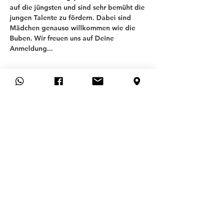
auf die jüngsten und sind sehr bemüht die 
jungen Talente zu fördern. Dabei sind 
Mädchen genauso willkommen wie die 
Buben. Wir freuen uns auf Deine 
Anmeldung... 
T
SV ALLACH 09
ABTEILUNG FUSSBALL
Allgemeines
Preguntas más frecuentes
CONTACTO
SOLICITUD DE MEMBRESÍA
CANCELAR MEMBRESÍA AQUÍ
Hilfe