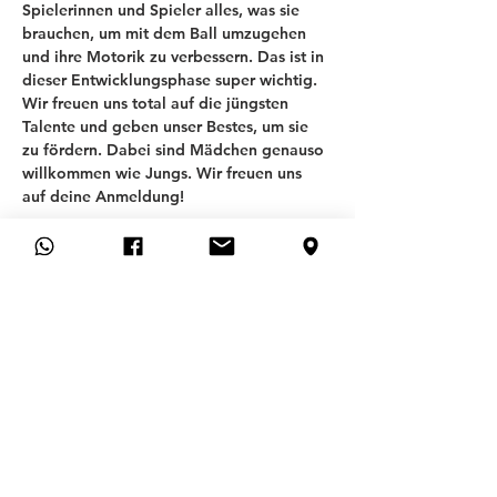
Spielerinnen und Spieler alles, was sie 
brauchen, um mit dem Ball umzugehen 
und ihre Motorik zu verbessern. Das ist in 
dieser Entwicklungsphase super wichtig. 
Wir freuen uns total auf die jüngsten 
Talente und geben unser Bestes, um sie 
zu fördern. Dabei sind Mädchen genauso 
willkommen wie Jungs. Wir freuen uns 
auf deine Anmeldung! 
T
SV ALLACH 09
ABTEILUNG FUSSBALL
Allgemeines
Preguntas más frecuentes
CONTACTO
SOLICITUD DE MEMBRESÍA