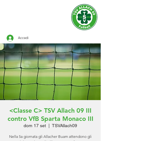
Sito ufficiale del
TSV ALLACH 1909
CALCIO
Accedi
<Classe C> TSV Allach 09 III
contro VfB Sparta Monaco III
dom 17 set
  |  
TSVAllach09
Nella 5a giornata gli Allacher Buam attendono gli