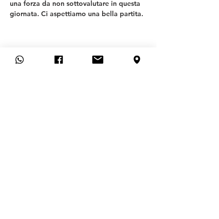
una forza da non sottovalutare in questa 
giornata. Ci aspettiamo una bella partita.
T
SV ALLACH 09
REPARTO CALCIO
Generale
FAQ
CONTATTO
DOMANDA DI ADESIONE
CANCELLARE L'ISCRIZIONE QUI
Aiuto
IMPRONTA
POLITICA SULLA
RISERVATEZZA
STATUTO
PROTEZIONE DELL'INFANZIA E
DELLA GIOVENTÙ