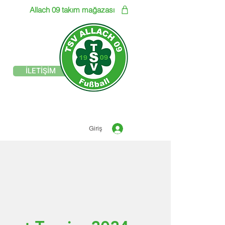
Allach 09 takım mağazası
resmi sitesi
İLETİŞİM
TSV ALLACH 1909
FUTBOL
Giriş