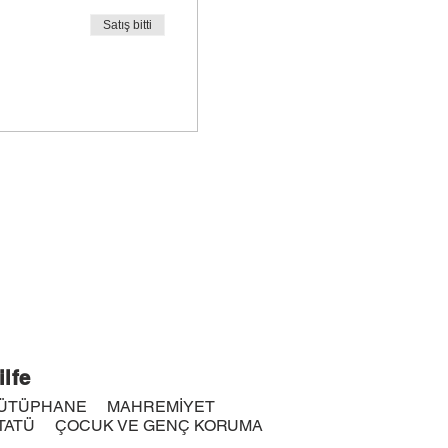
Satış bitti
ilfe
ÜTÜPHANE
MAHREMİYET
TATÜ
ÇOCUK VE GENÇ KORUMA