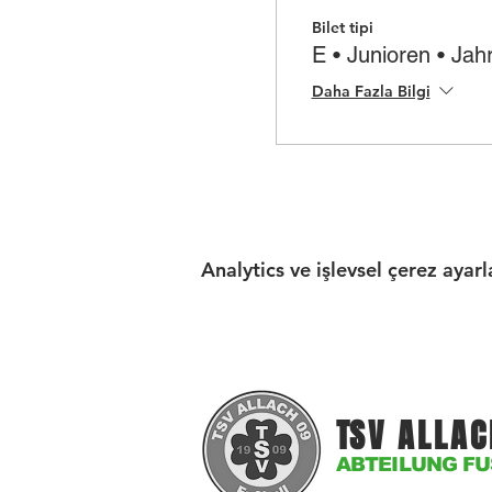
Bilet tipi
E • Junioren • Ja
Daha Fazla Bilgi
Analytics ve işlevsel çerez ayar
T
SV ALLAC
ABTEILUNG FU