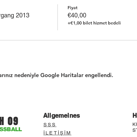
Fiyat
hrgang 2013
€40,00
+€1,00 bilet hizmet bedeli
larınız nedeniyle Google Haritalar engellendi.
Allgemeines
H
H 09
K
SSS
SSBALL
S
İLETİŞİM