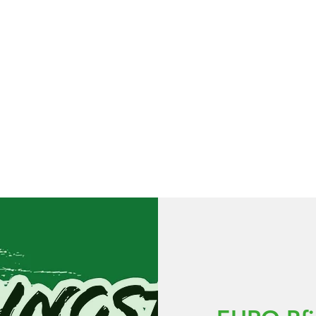
MİZ
OYUNLARIMIZ
Freunde werben