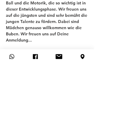
Ball und die Motorik, die so wichtig ist in 
dieser Entwicklungsphase. Wir freuen uns 
auf die jüngsten und sind sehr bemüht die 
jungen Talente zu fördern. Dabei sind 
Mädchen genauso willkommen wie die 
Buben. Wir freuen uns auf Deine 
Anmeldung... 
T
SV ALLACH 09
ABTEILUNG FUSSBALL
Allgemeines
Preguntas más frecuentes
CONTACTO
SOLICITUD DE MEMBRESÍA
CANCELAR MEMBRESÍA AQUÍ