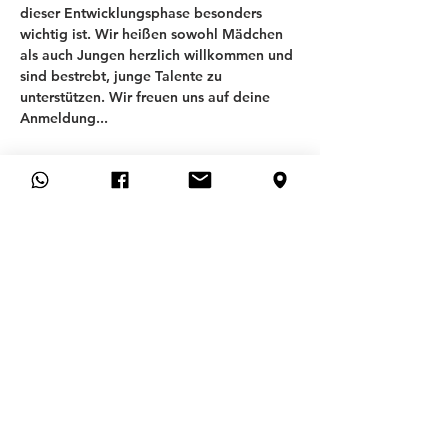
dieser Entwicklungsphase besonders 
wichtig ist. Wir heißen sowohl Mädchen 
als auch Jungen herzlich willkommen und 
sind bestrebt, junge Talente zu 
unterstützen. Wir freuen uns auf deine 
Anmeldung...
T
SV ALLACH 09
ABTEILUNG FUSSBALL
Allgemeines
Preguntas más frecuentes
CONTACTO
SOLICITUD DE MEMBRESÍA
CANCELAR MEMBRESÍA AQUÍ
Hilfe