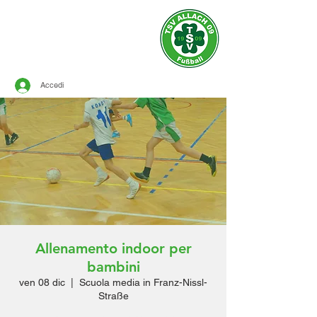
Sito ufficiale del
TSV ALLACH 1909
CALCIO
Accedi
Allenamento indoor per
bambini
ven 08 dic
  |  
Scuola media in Franz-Nissl-
Straße