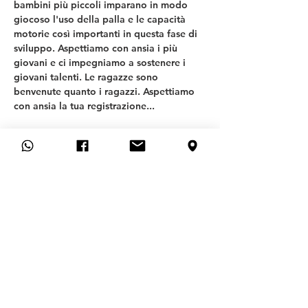
bambini più piccoli imparano in modo 
giocoso l'uso della palla e le capacità 
motorie così importanti in questa fase di 
sviluppo. Aspettiamo con ansia i più 
giovani e ci impegniamo a sostenere i 
giovani talenti. Le ragazze sono 
benvenute quanto i ragazzi. Aspettiamo 
con ansia la tua registrazione... 
T
SV ALLACH 09
REPARTO CALCIO
Generale
FAQ
CONTATTO
DOMANDA DI ADESIONE
CANCELLARE L'ISCRIZIONE QUI