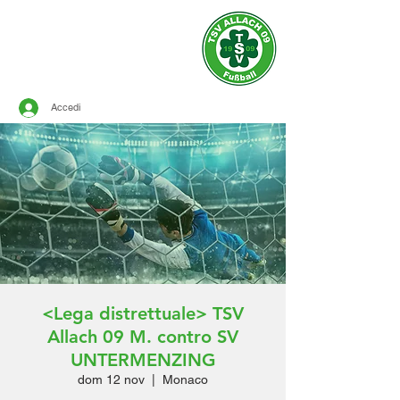
Sito ufficiale del
TSV ALLACH 1909
CALCIO
Accedi
<Lega distrettuale> TSV
Allach 09 M. contro SV
UNTERMENZING
dom 12 nov
  |  
Monaco