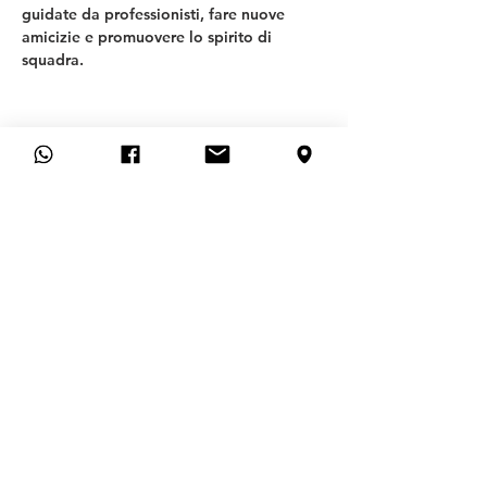
guidate da professionisti, fare nuove 
amicizie e promuovere lo spirito di 
squadra.
T
SV ALLACH 09
REPARTO CALCIO
Generale
FAQ
CONTATTO
DOMANDA DI ADESIONE
CANCELLARE L'ISCRIZIONE QUI
Aiuto
IMPRONTA
POLITICA SULLA
RISERVATEZZA
STATUTO
PROTEZIONE DELL'INFANZIA E