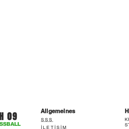
Allgemeines
H
H 09
K
SSS
SSBALL
S
İLETİŞİM