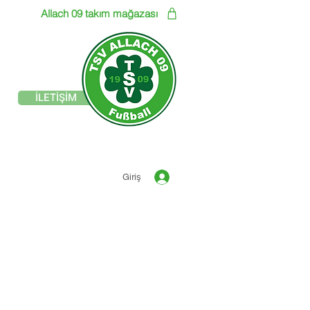
Allach 09 takım mağazası
resmi sitesi
İLETİŞİM
TSV ALLACH 1909
FUTBOL
Giriş