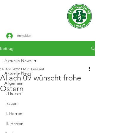
Offizielle Seite des
TSV ALLACH 1909
FUSSBALL
Anmelden
Beitrag
Aktuelle News
14. Apr. 2022
1 Min. Lesezeit
Aktuelle News
Allach 09 wünscht frohe
Allgemein
Ostern
I. Herren
Frauen
II. Herren
III. Herren