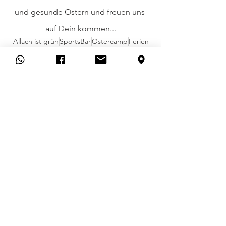
und gesunde Ostern und freuen uns 
auf Dein kommen...
Allach ist grün
SportsBar
Ostercamp
Ferien
Allgemein
Alle ansehen
Aktuelle Beiträge