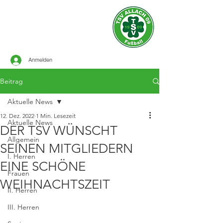
Offizielle Seite des
TSV ALLACH 1909
FUSSBALL
Anmelden
Beitrag
Aktuelle News
12. Dez. 2022
1 Min. Lesezeit
Aktuelle News
DER TSV WÜNSCHT
Allgemein
SEINEN MITGLIEDERN
I. Herren
EINE SCHÖNE
Frauen
WEIHNACHTSZEIT
II. Herren
III. Herren