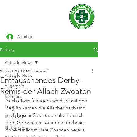
Offizielle Seite des
TSV ALLACH 1909
FUSSBALL
Anmelden
Beitrag
Aktuelle News
27. Sept. 2021
0 Min. Lesezeit
Aktuelle News
Enttäuschendes Derby-
Allgemein
Remis der Allach Zwoaten
I. Herren
Nach etwas fahrigem wechselseitigen 
Frauen
Beginn kamen die Allacher nach und 
nach besser Spiel und näherten sich 
II. Herren
dem Gerberauer Tor immer mehr an, 
III. Herren
ohne zunächst klare Chancen heraus 