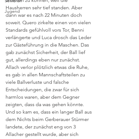
arbeiten zu können, weil die 
Senioren
Hausherren sehr tief standen. Aber 
Jugend
dann war es nach 22 Minuten doch 
soweit. Quero zirkelte einen von vielen 
Standards gefühlvoll vors Tor, Benni 
verlängerte und Luca drosch das Leder 
zur Gästeführung in die Maschen. Das 
gab zunächst Sicherheit, der Ball lief 
gut, allerdings eben nur zunächst. 
Allach verlor plötzlich etwas die Ruhe, 
es gab in allen Mannschaftsteilen zu 
viele Ballverluste und falsche 
Entscheidungen, die zwar für sich 
harmlos waren, aber dem Gegner 
zeigten, dass da was gehen könnte. 
Und so kam es, dass ein langer Ball aus 
dem Nichts beim Gerberauer Stürmer 
landete, der zunächst eng von 3 
Allacher gestellt wurde, aber sich 