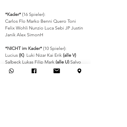
*Kader*
 (16 Spieler): 
Carlos Flo Marko Benni Quero Toni 
Felix Wohli Nunzio Luca Sebi JP Justin 
Janik Alex SimonH 
*NICHT im Kader*
 (10 Spieler):
Lucius 
(K)
  Luki Nizar Kai Erik 
(alle V)
Salbeck Lukas Filip Mark
 (alle U)
 Salvo 
(noch kein Paß)
II. Herren