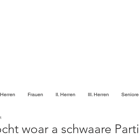
E TEAMS
UNSERE SPIELE
EVENTS
. Herren
Frauen
II. Herren
III. Herren
Seniore
t
cht woar a schwaare Parti