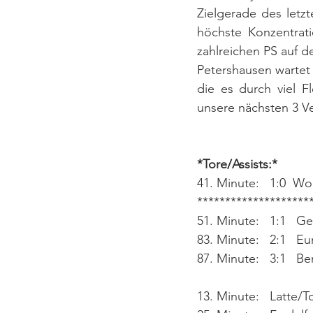
Zielgerade des letzt
höchste Konzentrati
zahlreichen PS auf d
Petershausen wartet
die es durch viel F
unsere nächsten 3 Ve
*Tore/Assists:*
41. Minute:   1:0  Wohl
********************
51. Minute:   1:1   G
83. Minute:   2:1   E
87. Minute:   3:1   
13. Minute:   Latte/