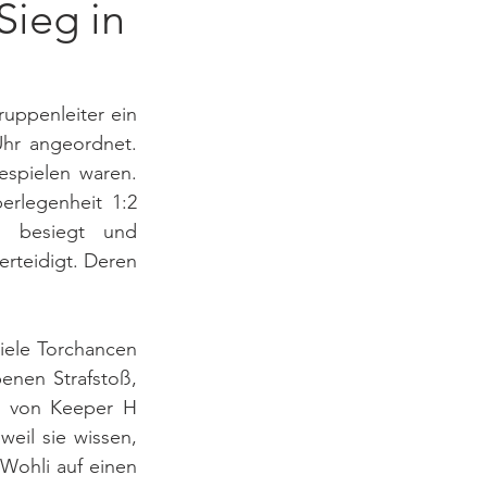
Sieg in
ppenleiter ein 
hr angeordnet. 
spielen waren. 
rlegenheit 1:2 
 besiegt und 
rteidigt. Deren 
iele Torchancen 
nen Strafstoß, 
t von Keeper H 
eil sie wissen, 
Wohli auf einen 