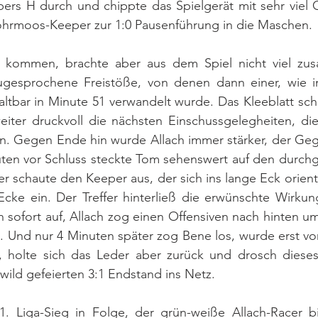
pers H durch und chippte das Spielgerät mit sehr viel 
hrmoos-Keeper zur 1:0 Pausenführung in die Maschen. 
kommen, brachte aber aus dem Spiel nicht viel zusa
ugesprochene Freistöße, von denen dann einer, wie im 
tbar in Minute 51 verwandelt wurde. Das Kleeblatt schüt
weiter druckvoll die nächsten Einschussgelegheiten, di
en. Gegen Ende hin wurde Allach immer stärker, der Geg
ten vor Schluss steckte Tom sehenswert auf den durch
er schaute den Keeper aus, der sich ins lange Eck orient
 Ecke ein. Der Treffer hinterließ die erwünschte Wirku
 sofort auf, Allach zog einen Offensiven nach hinten um
. Und nur 4 Minuten später zog Bene los, wurde erst vom
, holte sich das Leder aber zurück und drosch diese
ild gefeierten 3:1 Endstand ins Netz.
1. Liga-Sieg in Folge, der grün-weiße Allach-Racer bi