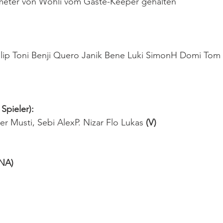
lfmeter von Wohli vom Gäste-Keeper gehalten
lip Toni Benji Quero Janik
Bene Luki SimonH Domi Tom C
Spieler):
er Musti, Sebi
AlexP.
Nizar
Flo
Lukas
 (V)
(NA)