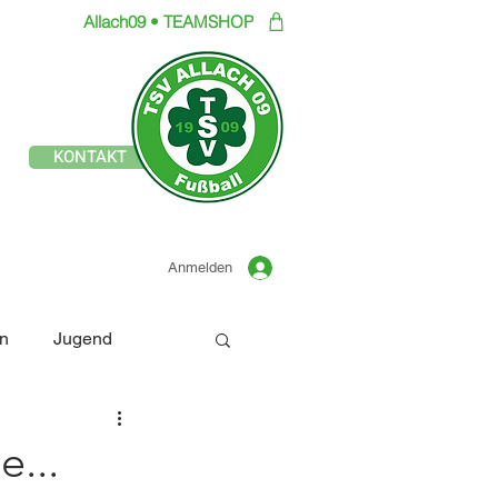
Allach09 • TEAMSHOP
Offizielle Seite des
KONTAKT
TSV ALLACH 1909
FUSSBALL
Anmelden
n
Jugend
e...