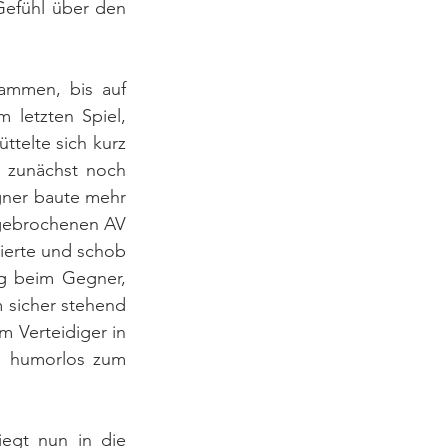
Gefühl über den 
mmen, bis auf 
letzten Spiel, 
telte sich kurz 
e zunächst noch 
ner baute mehr 
gebrochenen AV 
ierte und schob 
ng beim Gegner, 
 sicher stehend 
 Verteidiger in 
s humorlos zum 
egt nun in die 