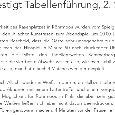
stigt Tabellenführung, 2. 
eit des Rasenplatzes in Röhrmoos wurden vom Spielgru
f den Allacher Kunstrasen zum Abendspiel um 20.00 U
ssten Bescheid, dass die Gäste sehr unangenehm zu be
e man das Hinspiel in Minute 90 nach drückender Übe
atten die Gäste den Tabellenzweiten Kammerberg
sie die viertbeste Abwehr, wissen also, wie man stabil ve
te also, man hatte auch 4 Matches weniger gespielt.
ch Allach, wieder in Weiß, in der ersten Halbzeit sehr v
Top-Aktionen mit einem Lattentreffer und einem vergebe
 Möglichkeit für Röhrmoos in Pink, die aber sehr gu
ie Weißen ließen sich aber nicht davon beeindrucken, w
e Tore irgendwann machen. 4 Minuten vor der Pause lief 