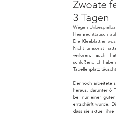
Zwoate fe
3 Tagen
Wegen Unbespielbark
Heimrechttausch au
Die Kleeblättler wu
Nicht umsonst hatt
verloren, auch h
schlußendlich haben 
Tabellenplatz täusch
Dennoch arbeitete si
heraus, darunter 6 
bei nur einer guten
entschärft wurde. D
dass sie aktuell ihr