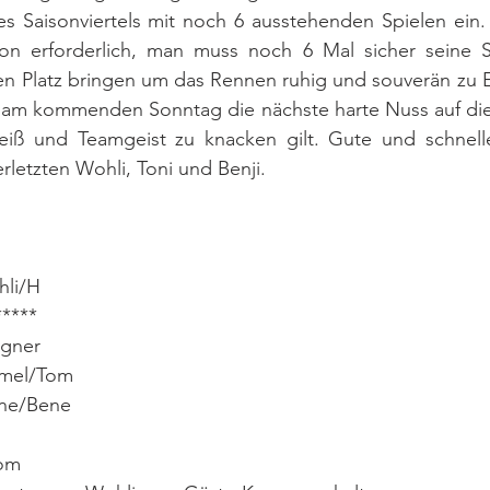
es Saisonviertels mit noch 6 ausstehenden Spielen ein. E
on erforderlich, man muss noch 6 Mal sicher seine S
en Platz bringen um das Rennen ruhig und souverän zu E
 am kommenden Sonntag die nächste harte Nuss auf die 
leiß und Teamgeist zu knacken gilt. Gute und schnell
rletzten Wohli, Toni und Benji.
i/H           
*****
egner
umel/Tom    
Bene/Bene
Tom