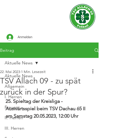
Offizielle Seite des
TSV ALLACH 1909
FUSSBALL
Anmelden
Beitrag
Aktuelle News
22. Mai 2023
1 Min. Lesezeit
Aktuelle News
TSV Allach 09 - zu spät
Allgemein
zurück in der Spur?
I. Herren
25. Spieltag der Kreisliga - 
Frauen
Auswärtsspiel beim TSV Dachau 65 II 
am Samstag 20.05.2023, 12:00 Uhr
II. Herren
III. Herren