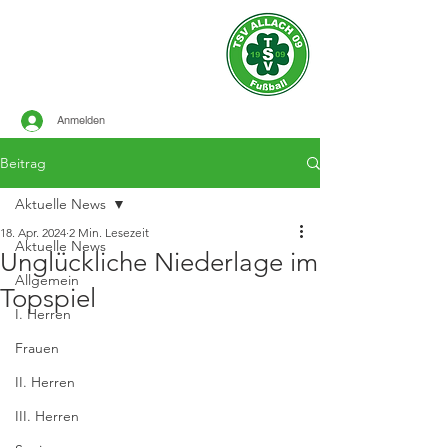
Offizielle Seite des
TSV ALLACH 1909
FUSSBALL
Anmelden
Beitrag
Aktuelle News
18. Apr. 2024
2 Min. Lesezeit
Aktuelle News
Unglückliche Niederlage im
Allgemein
Topspiel
I. Herren
Frauen
II. Herren
III. Herren