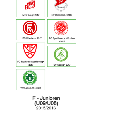
MTV Berg • 2017
SV Strasslach • 2017
1. FC Weidach • 2017
FC Sportfreunde München
• 2017
FC Rot Weiß Oberföhring •
2017
SV Aubing • 2017
TSV Allach 09 • 2017
F - Junioren
(U09/U08)
2015/2016
2015
• ausgebucht
2016
• ausgebucht