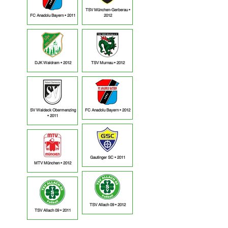
TSV München-Gerberau •
FC Anadolu Bayern • 2011
2012
DJK Waldram • 2012
TSV Murnau • 2012
SV Waldeck Obermenzing
FC Anadolu Bayern • 2012
• 2011
Gautinger SC • 2011
MTV München • 2012
TSV Allach 09 • 2012
TSV Allach 09 • 2011