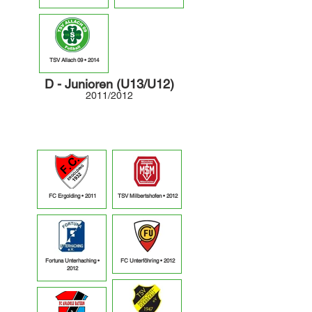
TSV Allach 09 • 2014
D - Junioren (U13/U12)
2011/2012
2011
• noch Plätze frei
2012
• noch Plätze frei
FC Ergolding • 2011
TSV Milbertshofen • 2012
Fortuna Unterhaching •
FC Unterföhring • 2012
2012