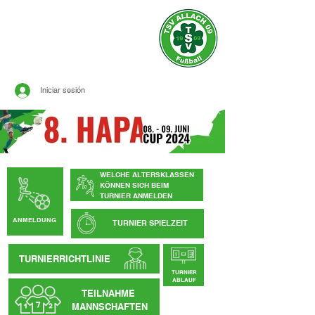
sitio oficial de
TSV ALLACH 1909
FÚTBOL
Iniciar sesión
WELCHE ALTERSKLASSEN
KÖNNEN SICH BEIM
TURNIER ANMELDEN
ANMELDUNG
TURNIER SPIELZEIT
TURNIERRICHTLINIE
TURNIER
ABLAUF
TEILNAHME
MANNSCHAFTEN