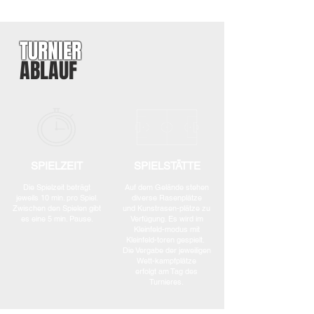
TURNIER
ABLAUF
SPIELZEIT
SPIELSTÄTTE
Die Spielzeit beträgt
Auf dem Gelände stehen
jeweils 10 min. pro Spiel.
diverse Rasenplätze
Zwischen den Spielen gibt
und Kunstrasen-plätze zu
es eine 5 min. Pause.
Verfügung. Es wird im
Kleinfeld-modus mit
Kleinfeld-toren gespielt.
Die Vergabe der jeweiligen
Wett-kampfplätze
erfolgt am Tag des
Turnieres.