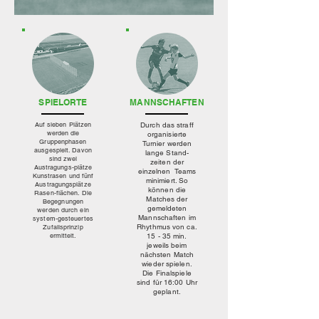
SPIELORTE
MANNSCHAFTEN
Auf sieben Plätzen
Durch das straff
werden die
organisierte
Gruppenphasen
Turnier werden
ausgespielt. Davon
lange Stand-
sind zwei
zeiten der
Austragungs-plätze
einzelnen Teams
Kunstrasen und fünf
minimiert. So
Austragungsplätze
können die
Rasen-flächen. Die
Matches der
Begegnungen
gemeldeten
werden durch ein
Mannschaften im
system-gesteuertes
Rhythmus von ca.
Zufallsprinzip
ermittelt.
15 - 35 min.
jeweils beim
nächsten Match
wieder spielen.
Die Finalspiele
sind für 16:00 Uhr
geplant.