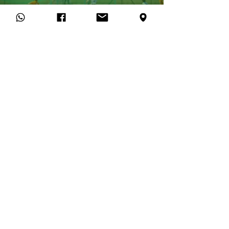
La sensación de campamento de vacaciones para
niñas y niños. Está dirigido por entrenadores con
licencia BFV que entrenan a los jóvenes talentos
en pequeños grupos. De esta manera, los
participantes de entre 7 y 13 años reciben un
apoyo óptimo.
ALMUERZO Y BEBIDAS
Tampoco se debe descuidar la dieta. Por
eso en nuestro campamento nos
aseguramos de que la alimentación sea