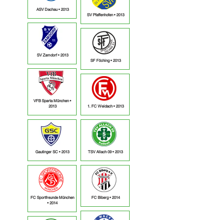
ASV Dachau • 2013
SV Pfaffenhofen • 2013
SV Zamdorf • 2013
SF Föching • 2013
VFB Sparta München •
2013
1. FC Weidach • 2013
Gautinger SC • 2013
TSV Allach 09 • 2013
FC Sportfreunde München
FC Biberg • 2014
• 2014