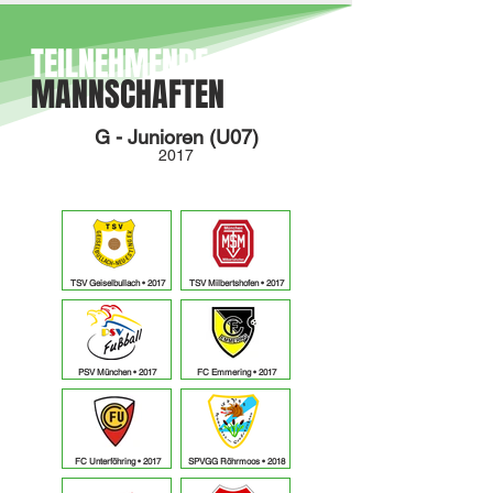
TEILNEHMENDE
MANNSCHAFTEN
G - Junioren (U07
)
201
7
2017
• ausgebucht
TSV Geiselbullach • 2017
TSV Milbertshofen • 2017
PSV München • 2017
FC Emmering • 2017
FC Unterföhring • 2017
SPVGG Röhrmoos • 2018