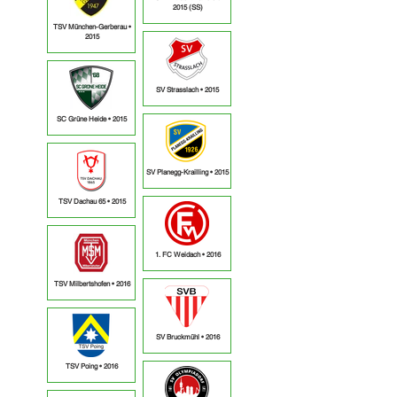
2015 (SS)
TSV München-Gerberau •
2015
SV Strasslach • 2015
SC Grüne Heide • 2015
SV Planegg-Krailling • 2015
TSV Dachau 65 • 2015
1. FC Weidach • 2016
TSV Milbertshofen • 2016
SV Bruckmühl • 2016
TSV Poing • 2016