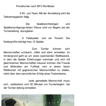
Turnierart:
Privatturnier nach BFV Richtlinien
Meldegebühr:
€ 65.- pro Team. Mit der Anmeldung wird die
Teilnahmegebühr fällig.
Passvorlage:
Die Spielberichtsbögen und
Spielberechtigungs-listen/ Pässe sind vor Beginn bei der
Turnierleitung abzugeben.
Spieleranzahl:
6 Feldspieler und ein Torwart. Die
Kadergröße beträgt max.12 Spieler.
Mannschaftsstärken:
Zum Turnier können sich
Mannschaften schwach, mittel und stark anmelden. Im
Vordergrund geht es um einen spannenden Wettbewerb,
in dem die Spieler Erfahrungen sammeln und sich mit
gleichstarken Mannschaften messen können. Die Freude
und Motivation am Fußball, sich in einem fairen
Wettkampf mit gegnerischen Mannschaften zu stellen,
steht über dem persönlichen Erfolg eines Trainerteams.
Spielvoraussetzung:
Jede gemeldete Mannschaft muss
sich spätestens sich 30 Minuten vor Turnierbeginn bei
der Turnier-leitung anmelden.