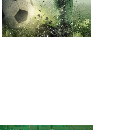
GRUPPENPHASE
Für die einzelnen Jahrgänge gibt es jeweils 2 Gruppen mit
6 Mannschaften. In jeder Gruppe spielt jeder gegen jeden.
K.O. PHASE
In der Endrunde Spielen die besten 8 Team im Viertelfinale.
Die Sieger ziehen anschließend ins Halbfinale. Wer das
Halbfinale gewinnt, zieht ins Finale ein.
Im Finale spielen die qualifizierten Mannschaften um Platz
1. und Platz 2. Im kleinen Finale spielen die qualifizierten
beiden Team um Platz 3.
Weitere Plätze werden
nicht
ausgespielt.