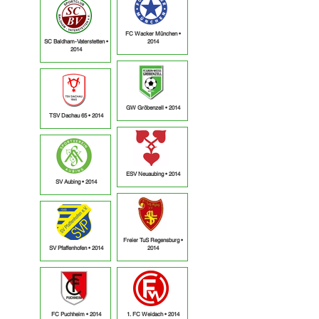
FC Wacker München •
SC Baldham-Vaterstetten •
2014
2014
GW Gröbenzell • 2014
TSV Dachau 65 • 2014
ESV Neuaubing • 2014
SV Aubing • 2014
Freier TuS Regensburg •
SV Pfaffenhofen • 2014
2014
FC Puchheim • 2014
1. FC Weidach • 2014