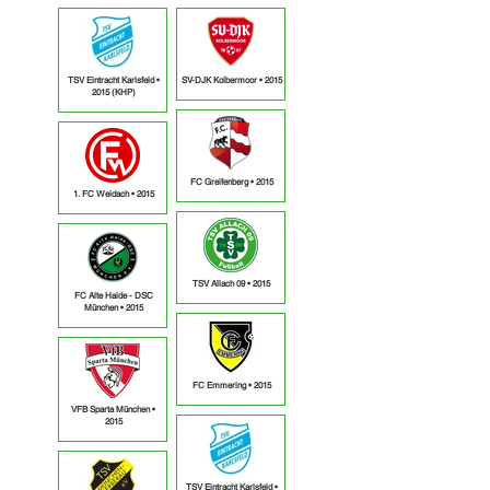
TSV Eintracht Karlsfeld •
SV-DJK Kolbermoor • 2015
2015 (KHP)
FC Greifenberg • 2015
1. FC Weidach • 2015
TSV Allach 09 • 2015
FC Alte Haide - DSC
München • 2015
FC Emmering • 2015
VFB Sparta München •
2015
TSV Eintracht Karlsfeld •