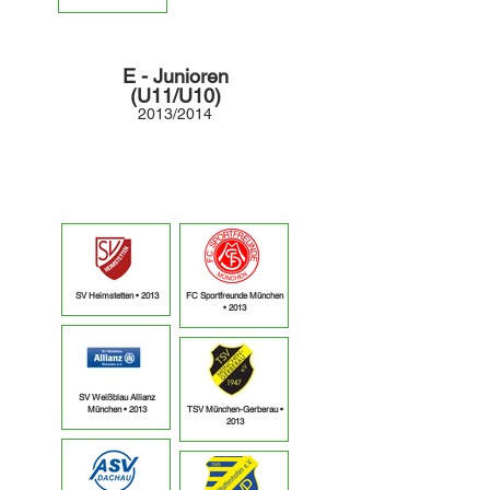
E - Junioren
(U11/U10)
2013/2014
2013
• ausgebucht
2014
• ausgebucht
SV Heimstetten • 2013
FC Sportfreunde München
• 2013
SV Weißblau Allianz
München • 2013
TSV München-Gerberau •
2013