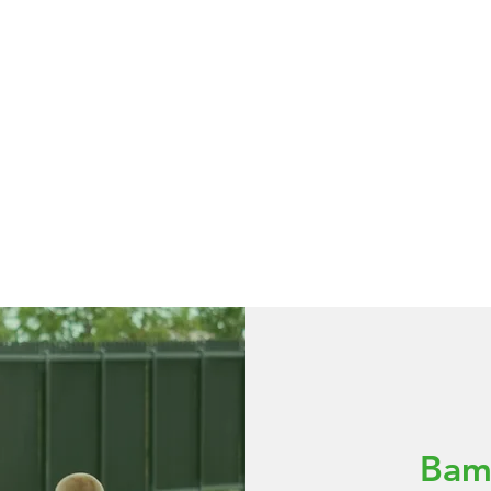
AMES
Bamb