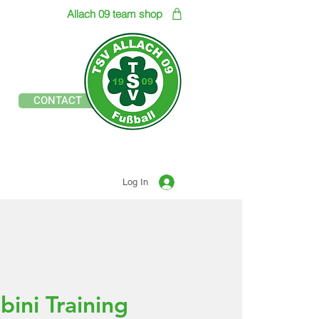
Allach 09 team shop
Official site of
CONTACT
TSV ALLACH 1909
SOCCER
Log In
ini Training