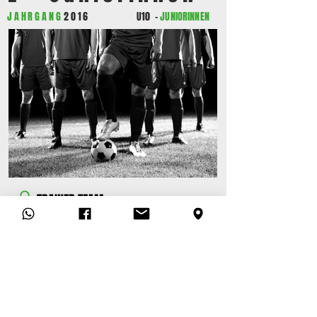
JAHRGANG
2016
U10
-
JUNIORINNEN
TRAINER TEAM
• Rishi Sharma
• Michael Bloch
T
SV ALLACH 09
ABTEILUNG FUSSBALL