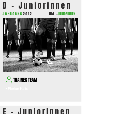
D - Juniorinnen
JAHRGANG
2012
U14
-
JUNIORINNEN
TRAINER TEAM
• Florian Kalix
E - Juniorinnen