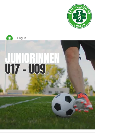
Official site of
TSV ALLACH 1909
SOCCER
Log In
JUNIORINNEN
U17 - U09