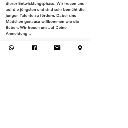
dieser Entwicklungsphase. Wir freuen uns 
auf die jüngsten und sind sehr bemüht die 
jungen Talente zu fördern. Dabei sind 
Mädchen genauso willkommen wie die 
Buben. Wir freuen uns auf Deine 
Anmeldung... 
T
SV ALLACH 09
ABTEILUNG FUSSBALL
Allgemeines
FAQ
CONTACT
MEMBERSHIP APPLICATION
CANCEL MEMBERSHIP HERE
Hilfe