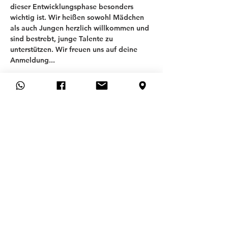
dieser Entwicklungsphase besonders 
wichtig ist. Wir heißen sowohl Mädchen 
als auch Jungen herzlich willkommen und 
sind bestrebt, junge Talente zu 
unterstützen. Wir freuen uns auf deine 
Anmeldung...
T
SV ALLACH 09
ABTEILUNG FUSSBALL
Allgemeines
FAQ
CONTACT
MEMBERSHIP APPLICATION
CANCEL MEMBERSHIP HERE
Hilfe