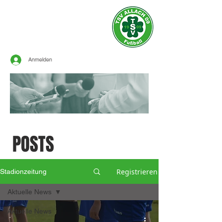
Offizielle Seite des
TSV ALLACH 1909
FUSSBALL
Anmelden
SPORTLICHE
POSTS
Registrieren
Stadionzeitung
Aktuelle News
Aktuelle News
-