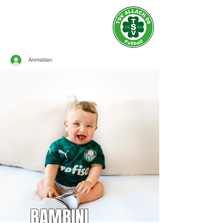
Offizielle Seite des
TSV ALLACH 1909
FUSSBALL
Anmelden
BAMBINI