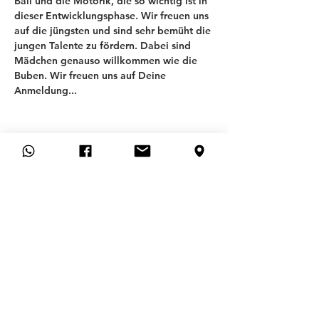
Ball und die Motorik, die so wichtig ist in 
dieser Entwicklungsphase. Wir freuen uns 
auf die jüngsten und sind sehr bemüht die 
jungen Talente zu fördern. Dabei sind 
Mädchen genauso willkommen wie die 
Buben. Wir freuen uns auf Deine 
Anmeldung... 
T
SV ALLACH 09
ABTEILUNG FUSSBALL
Allgemeines
FAQ
KONTAKT
MITGLIEDSANTRAG
MITGLIEDSCHAFT KÜNDIGEN
Hilfe