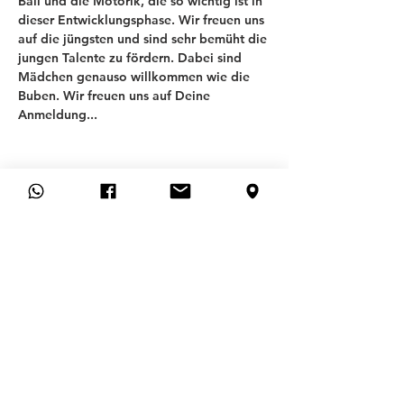
Ball und die Motorik, die so wichtig ist in 
dieser Entwicklungsphase. Wir freuen uns 
auf die jüngsten und sind sehr bemüht die 
jungen Talente zu fördern. Dabei sind 
Mädchen genauso willkommen wie die 
Buben. Wir freuen uns auf Deine 
Anmeldung... 
T
SV ALLACH 09
ABTEILUNG FUSSBALL
Allgemeines
FAQ
KONTAKT
MITGLIEDSANTRAG
MITGLIEDSCHAFT KÜNDIGEN
Hilfe