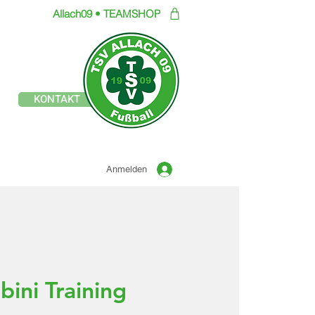
Allach09 • TEAMSHOP
Offizielle Seite des
KONTAKT
TSV ALLACH 1909
FUSSBALL
Anmelden
ini Training