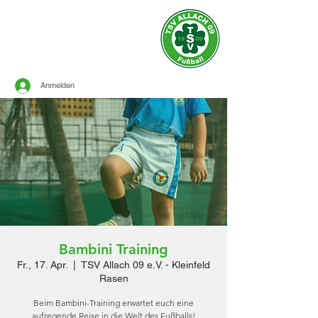
Offizielle Seite des
TSV ALLACH 1909
FUSSBALL
Anmelden
Bambini Training
Fr., 17. Apr.
  |  
TSV Allach 09 e.V. - Kleinfeld
Rasen
Beim Bambini-Training erwartet euch eine
aufregende Reise in die Welt des Fußballs!