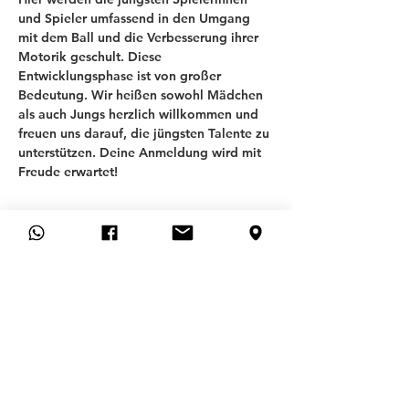
und Spieler umfassend in den Umgang 
mit dem Ball und die Verbesserung ihrer 
Motorik geschult. Diese 
Entwicklungsphase ist von großer 
Bedeutung. Wir heißen sowohl Mädchen 
als auch Jungs herzlich willkommen und 
freuen uns darauf, die jüngsten Talente zu 
unterstützen. Deine Anmeldung wird mit 
Freude erwartet!
T
SV ALLACH 09
ABTEILUNG FUSSBALL
Allgemeines
FAQ
KONTAKT
MITGLIEDSANTRAG