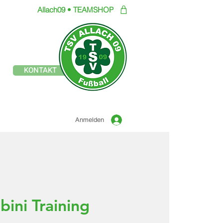
Allach09 • TEAMSHOP
Offizielle Seite des
KONTAKT
TSV ALLACH 1909
FUSSBALL
Anmelden
ini Training