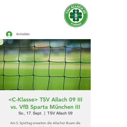
Offizielle Seite des
TSV ALLACH 1909
FUSSBALL
Anmelden
<C-Klasse> TSV Allach 09 III
vs. VfB Sparta München III
So., 17. Sept.
  |  
TSV Allach 09
Am 5. Spieltag erwarten die Allacher Buam die