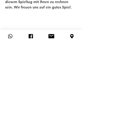
diesem Spieltag mit Ihnen zu rechnen 
sein. Wir freuen uns auf ein gutes Spiel.
T
SV ALLACH 09
ABTEILUNG FUSSBALL
Allgemeines
FAQ
KONTAKT
MITGLIEDSANTRAG
MITGLIEDSCHAFT KÜNDIGEN
Hilfe
IMPRESSUM
DATENSCHUTZ
SATZU
NG
KINDER- UND JUGENDSCHUTZ