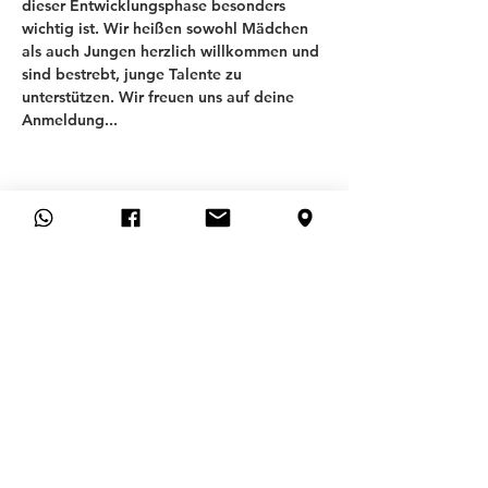
dieser Entwicklungsphase besonders 
wichtig ist. Wir heißen sowohl Mädchen 
als auch Jungen herzlich willkommen und 
sind bestrebt, junge Talente zu 
unterstützen. Wir freuen uns auf deine 
Anmeldung...
T
SV ALLACH 09
ABTEILUNG FUSSBALL
Allgemeines
FAQ
KONTAKT
MITGLIEDSANTRAG
MITGLIEDSCHAFT KÜNDIGEN
Hilfe
IMPRESSUM