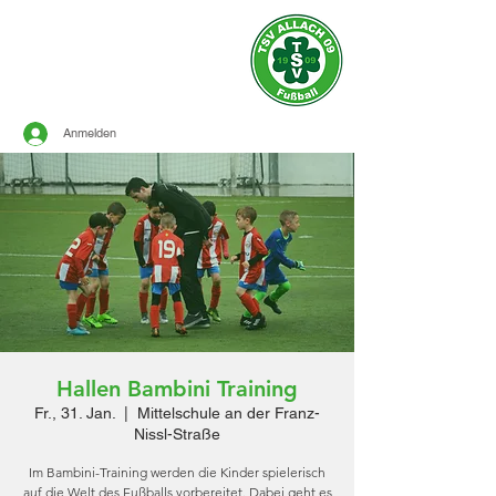
Offizielle Seite des
TSV ALLACH 1909
FUSSBALL
Anmelden
Hallen Bambini Training
Fr., 31. Jan.
  |  
Mittelschule an der Franz-
Nissl-Straße
Im Bambini-Training werden die Kinder spielerisch
auf die Welt des Fußballs vorbereitet. Dabei geht es