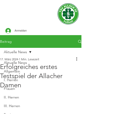
Offizielle Seite des
TSV ALLACH 1909
FUSSBALL
Anmelden
Beitrag
Aktuelle News
17. März 2024
1 Min. Lesezeit
Aktuelle News
Erfolgreiches erstes
Allgemein
Testspiel der Allacher
I. Herren
Damen
Frauen
II. Herren
III. Herren