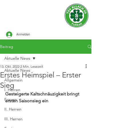
Offizielle Seite des
TSV ALLACH 1909
FUSSBALL
Anmelden
Beitrag
Aktuelle News
13. Okt. 2022
2 Min. Lesezeit
Aktuelle News
Erstes Heimspiel – Erster
Allgemein
Sieg
I. Herren
Gesteigerte Kaltschnäuzigkeit bringt 
Frauen
ersten Saisonsieg ein
II. Herren
III. Herren