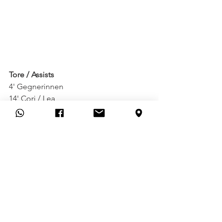
Tore / Assists
4' Gegnerinnen
14' Cori / Lea
20' Julez
41' Julez / Cori
45' Sarah I. (Elfmeter)
50' Lea / Julez
70' Gegnerinnen
88' Lea / Sarah W.
Autorin: Sarah Wiberg
Frauen