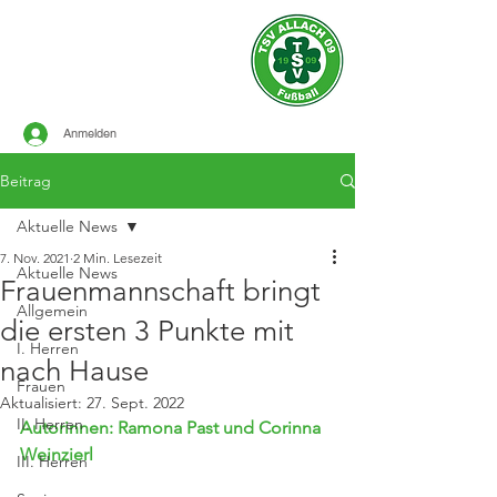
Offizielle Seite des
TSV ALLACH 1909
FUSSBALL
Anmelden
Beitrag
Aktuelle News
7. Nov. 2021
2 Min. Lesezeit
Aktuelle News
Frauenmannschaft bringt
Allgemein
die ersten 3 Punkte mit
I. Herren
nach Hause
Frauen
Aktualisiert:
27. Sept. 2022
II. Herren
Autorinnen: Ramona Past und Corinna 
Weinzierl
III. Herren