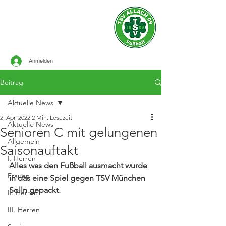
Offizielle Seite des
TSV ALLACH 1909
FUSSBALL
Anmelden
Beitrag
Aktuelle News
2. Apr. 2022
2 Min. Lesezeit
Aktuelle News
Senioren C mit gelungenen
Allgemein
Saisonauftakt
I. Herren
Alles was den Fußball ausmacht wurde 
Frauen
in das eine Spiel gegen TSV München 
Solln gepackt.
II. Herren
III. Herren