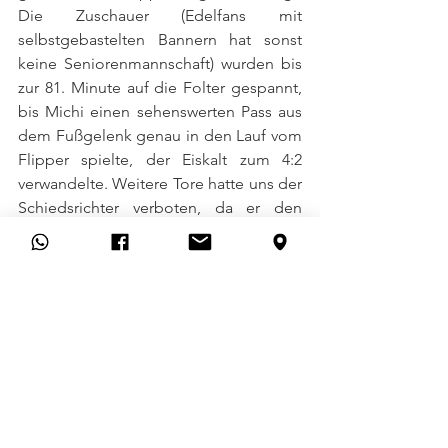
Die Zuschauer (Edelfans mit 
selbstgebastelten Bannern hat sonst 
keine Seniorenmannschaft) wurden bis 
zur 81. Minute auf die Folter gespannt, 
bis Michi einen sehenswerten Pass aus 
dem Fußgelenk genau in den Lauf vom 
Flipper spielte, der Eiskalt zum 4:2 
verwandelte. Weitere Tore hatte uns der 
Schiedsrichter verboten, da er den 
Torjubel mit den feiernden und 
blinkenden Flutlichtmasten nicht so 
großartig fand wie die 
Allacher
. 
"Diese Leistung nehmen wir mit in die 
zweite Vorbereitungsphase und hoffen, 
dass wir im zweiten Spiel der Saison in 
5 Wochen anknüpfen können, wenn wir 
in den Münchner Süden zur Fortuna 