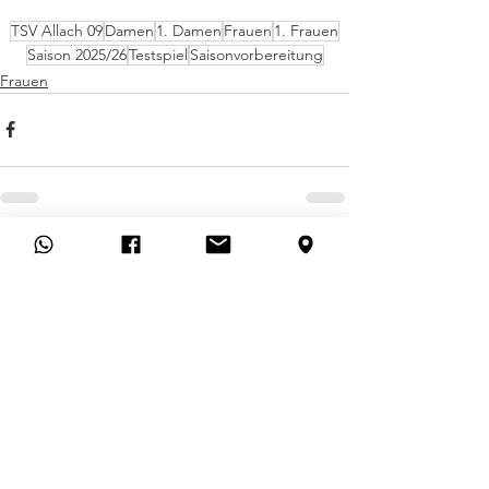
TSV Allach 09
Damen
1. Damen
Frauen
1. Frauen
Saison 2025/26
Testspiel
Saisonvorbereitung
Frauen
Alle ansehen
Aktuelle Beiträge