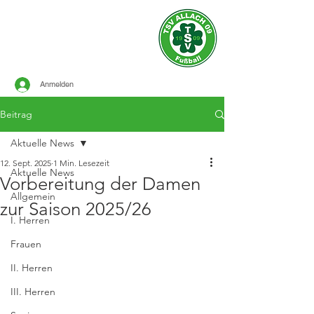
Offizielle Seite des
TSV ALLACH 1909
FUSSBALL
Anmelden
Beitrag
Aktuelle News
12. Sept. 2025
1 Min. Lesezeit
Aktuelle News
Vorbereitung der Damen
Allgemein
zur Saison 2025/26
I. Herren
Frauen
II. Herren
III. Herren