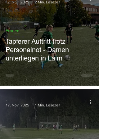
Allgemein
17. Nov. 2025
2 Min. Lesezeit
I. Herren
Frauen
II. Herren
Frauen
III. Herren
Tapferer Auftritt trotz
Senioren
Personalnot - Damen
Jugend
unterliegen in Laim
-
17. Nov. 2025
1 Min. Lesezeit