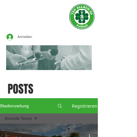
Offizielle Seite des
TSV ALLACH 1909
FUSSBALL
Anmelden
SPORTLICHE
POSTS
Registrieren
Stadionzeitung
Aktuelle News
Aktuelle News
-