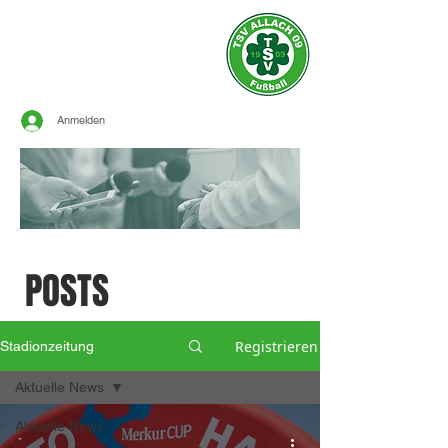
Offizielle Seite des
TSV ALLACH 1909
FUSSBALL
Anmelden
SPORTLICHE
POSTS
Registrieren
Stadionzeitung
Aktuelle News
Aktuelle News
-