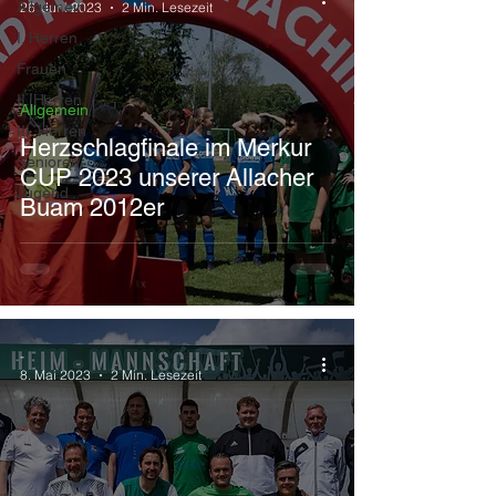
Allgemein
26. Juni 2023
2 Min. Lesezeit
I. Herren
Frauen
II. Herren
Allgemein
III. Herren
Herzschlagfinale im Merkur
Senioren
CUP 2023 unserer Allacher
Jugend
Buam 2012er
-
8. Mai 2023
2 Min. Lesezeit