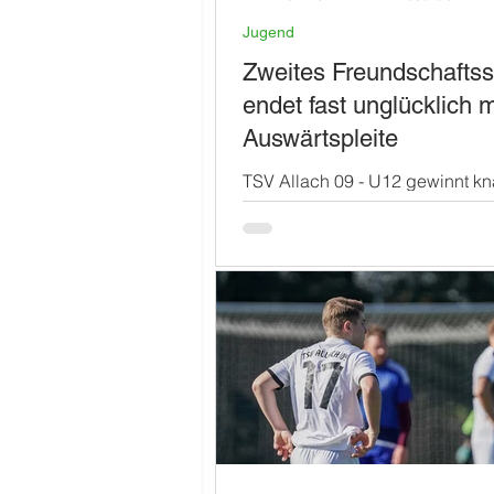
Jugend
Zweites Freundschaftss
endet fast unglücklich m
Auswärtspleite
TSV Allach 09 - U12 gewinnt kn
gegen FT Starnberg 3 Es ist ein
Samstagnachmittag mit besten
Bedingungen für ein...