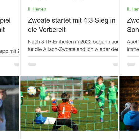
II. Herren
II. He
piel
Zwoate startet mit 4:3 Sieg in
Zwo
it
die Vorbereit
Sonn
Nach 8 TR-Einheiten in 2022 begann auch
Auch 
für die Allach-Zwoate endlich wieder der
immer
app mit 2:3
Testspielbetrieb. Man musste zwar
wiede
 strahlender
insgesamt 10 Ausfälle...
heimi