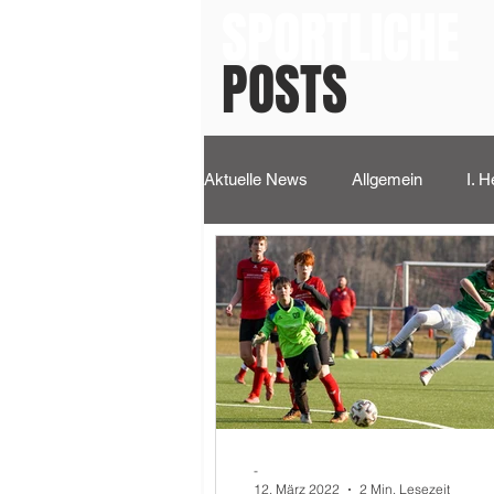
SPORTLICHE
POSTS
Aktuelle News
Allgemein
I. H
Jugend
-
12. März 2022
2 Min. Lesezeit