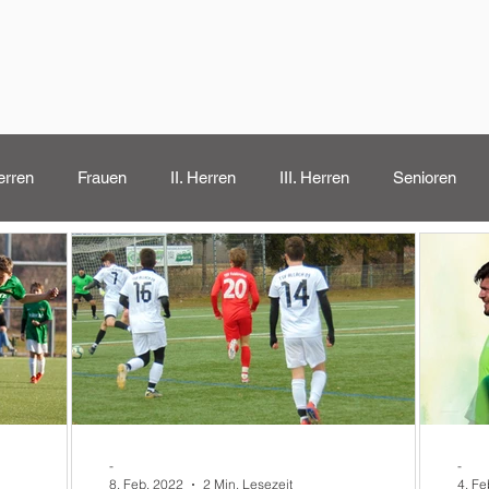
erren
Frauen
II. Herren
III. Herren
Senioren
-
-
8. Feb. 2022
2 Min. Lesezeit
4. Fe