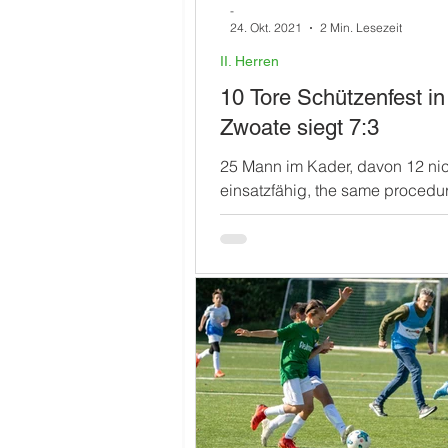
-
24. Okt. 2021
2 Min. Lesezeit
II. Herren
10 Tore Schützenfest in
Zwoate siegt 7:3
25 Mann im Kader, davon 12 nic
einsatzfähig, the same procedu
week… Gut, dass Jack und Chr
der Dritten sowie Ayhan...