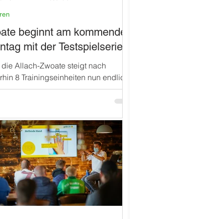
rren
ate beginnt am kommenden
tag mit der Testspielserie
die Allach-Zwoate steigt nach
hin 8 Trainingseinheiten nun endlich
r mit dem Spielbetrieb am
schen Kunstrasen ein....