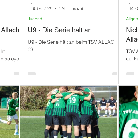
-
-
16. Okt. 2021
2 Min. Lesezeit
10. O
Jugend
Allge
 Allach,
U9 - Die Serie hält an
Nich
All
U9 - Die Serie hält an beim TSV ALLACH
09
ht
TSV A
re as eyery
auf F
istoph von
zu di