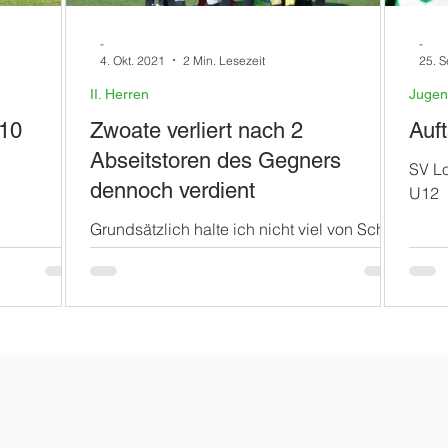
-
-
4. Okt. 2021
2 Min. Lesezeit
25. S
II. Herren
Juge
 10
Zwoate verliert nach 2
Auf
Abseitstoren des Gegners
SV Lo
dennoch verdient
U12
Grundsätzlich halte ich nicht viel von Schiri-
Kritik, weil jeder Mensch mal einen Fehler
machen darf und die Kicker ja auch
Fehlpässe...