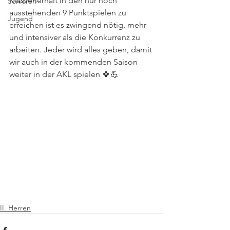
Klassenerhalt in den nur noch 
Senioren
ausstehenden 9 Punktspielen zu 
Jugend
erreichen ist es zwingend nötig, mehr 
und intensiver als die Konkurrenz zu 
arbeiten. Jeder wird alles geben, damit 
wir auch in der kommenden Saison 
weiter in der AKL spielen 🍀💪
II. Herren