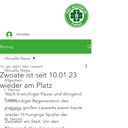
Offizielle Seite des
TSV ALLACH 1909
FUSSBALL
Anmelden
Beitrag
Aktuelle News
12. Jan. 2023
1 Min. Lesezeit
Aktuelle News
Zwoate ist seit 10.01.23
Allgemein
wieder am Platz
I. Herren
Nach 6-wöchiger Pause und dringend 
Frauen
notwendiger Regeneration des 
immens großen Lazaretts waren heute 
II. Herren
wieder 14 hungrige Spieler der 
III. Herren
Zwoaten am Start. Um den 