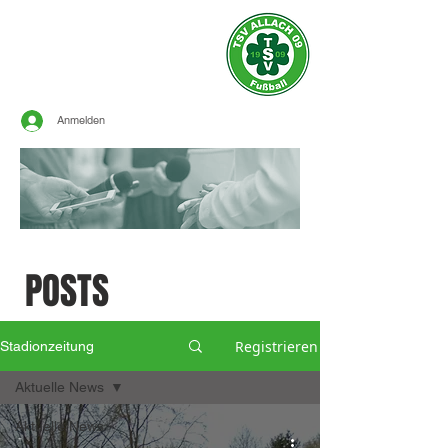
Offizielle Seite des
TSV ALLACH 1909
FUSSBALL
Anmelden
SPORTLICHE
POSTS
Registrieren
Stadionzeitung
Aktuelle News
Aktuelle News
-