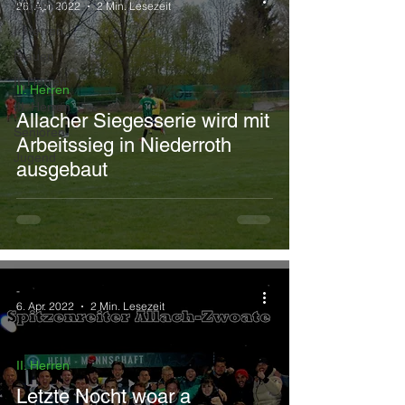
Allgemein
26. Apr. 2022
2 Min. Lesezeit
I. Herren
Frauen
II. Herren
II. Herren
III. Herren
Allacher Siegesserie wird mit
Senioren
Arbeitssieg in Niederroth
Jugend
ausgebaut
-
6. Apr. 2022
2 Min. Lesezeit
II. Herren
Letzte Nocht woar a