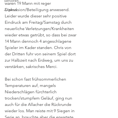
Senioren
waren 19 Mann mit reger 
Jugend
Diskussion/Beteiligung anwesend. 
Leider wurde dieser sehr positive 
Eindruck am Freitag/Samstag durch 
neuerliche Verletzungen/Krankheiten 
wieder etwas getrübt, so dass bei zwar 
14 Mann dennoch 4 angeschlagene 
Spieler im Kader standen. Chris von 
der Dritten fuhr von seinem Spiel dort 
zur Halbzeit nach Erdweg, um uns zu 
verstärken, sakrisches Merci.
Bei schon fast frühsommerlichen 
Temperaturen auf, mangels 
Niederschlägen fürchterlich 
trocken/stumpfem Geläuf, ging nun 
auch für die Allacher die Rückrunde 
wieder los. Man reiste mit 9 Siegen in 
Serie an, brauchte aber die erwartete 