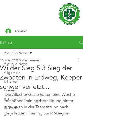
Offizielle Seite des
TSV ALLACH 1909
FUSSBALL
Anmelden
Beitrag
Aktuelle News
13. März 2022
3 Min. Lesezeit
Aktuelle News
Wilder Sieg 5:3 Sieg der
Allgemein
Zwoaten in Erdweg, Keeper
I. Herren
schwer verletzt...
Frauen
Die Allacher Gäste hatten eine Woche 
II. Herren
mit hoher Trainingsbeteiligung hinter 
sich, auch in der Teamsitzung nach 
III. Herren
dem letzten Training vor RR-Beginn 