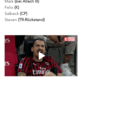
Mark
 (bei Allach III)
Felix 
(K)
Salbeck
 (CP)
Steven 
(TR-Rückstand)