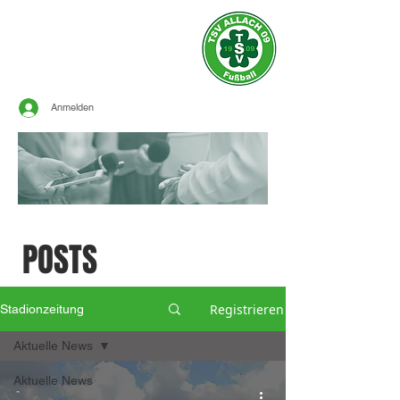
Offizielle Seite des
TSV ALLACH 1909
FUSSBALL
Anmelden
SPORTLICHE
POSTS
Registrieren
Stadionzeitung
Aktuelle News
Aktuelle News
-