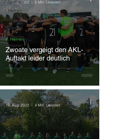
Allgemein
21. Aug. 2022
2 Min. Lesezeit
I. Herren
Frauen
II. Herren
III. Herren
II. Herren
Senioren
Zwoate vergeigt den AKL-
Jugend
Auftakt leider deutlich
-
16. Aug. 2022
4 Min. Lesezeit