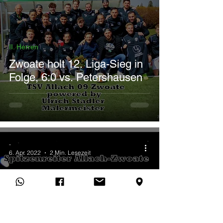
II. Herren
Zwoate holt 12. Liga-Sieg in
Folge, 6:0 vs. Petershausen
-
6. Apr. 2022
2 Min. Lesezeit
II. Herren
Letzte Nocht woar a
schwaare Partie... Zwoate